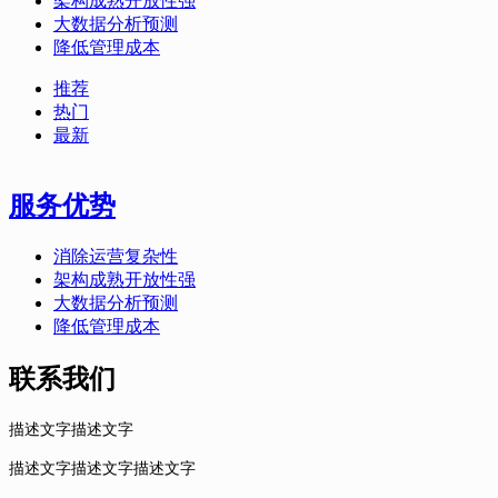
架构成熟开放性强
大数据分析预测
降低管理成本
推荐
热门
最新
服务优势
消除运营复杂性
架构成熟开放性强
大数据分析预测
降低管理成本
联系我们
描述文字描述文字
描述文字描述文字描述文字