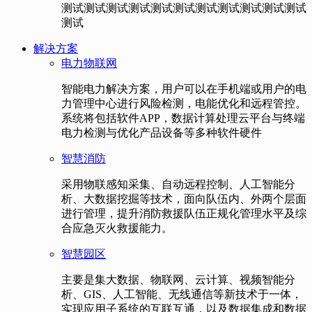
测试测试测试测试测试测试测试测试测试测试测试
测试
解决方案
电力物联网
智能电力解决方案，用户可以在手机端或用户的电
力管理中心进行风险检测，电能优化和远程管控。
系统将包括软件APP，数据计算处理云平台与终端
电力检测与优化产品设备等多种软件硬件
智慧消防
采用物联感知采集、自动远程控制、人工智能分
析、大数据挖掘等技术，面向队伍内、外两个层面
进行管理，提升消防救援队伍正规化管理水平及综
合应急灭火救援能力。
智慧园区
主要是集大数据、物联网、云计算、视频智能分
析、GIS、人工智能、无线通信等新技术于一体，
实现应用子系统的互联互通，以及数据集成和数据