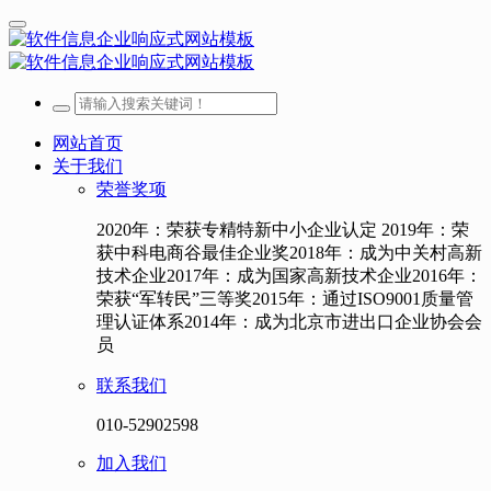
网站首页
关于我们
荣誉奖项
2020年：荣获专精特新中小企业认定 2019年：荣
获中科电商谷最佳企业奖2018年：成为中关村高新
技术企业2017年：成为国家高新技术企业2016年：
荣获“军转民”三等奖2015年：通过ISO9001质量管
理认证体系2014年：成为北京市进出口企业协会会
员
联系我们
010-52902598
加入我们