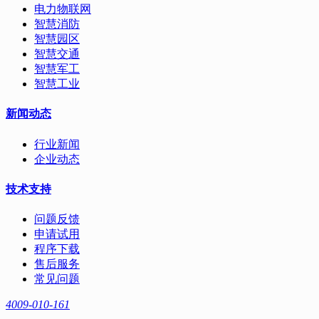
电力物联网
智慧消防
智慧园区
智慧交通
智慧军工
智慧工业
新闻动态
行业新闻
企业动态
技术支持
问题反馈
申请试用
程序下载
售后服务
常见问题
4009-010-161