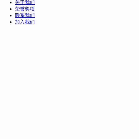
关于我们
荣誉奖项
联系我们
加入我们