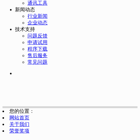
通讯工具
新闻动态
行业新闻
企业动态
技术支持
问题反馈
申请试用
程序下载
售后服务
常见问题
您的位置：
网站首页
关于我们
荣誉奖项