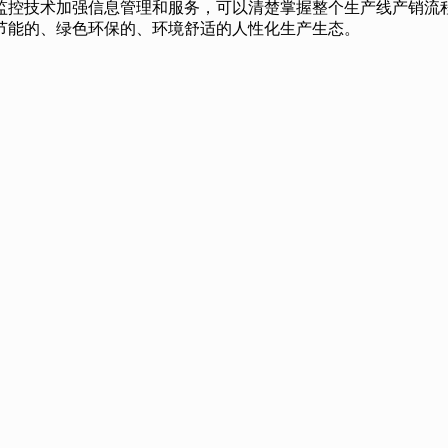
监控技术加强信息管理和服务，可以清楚掌握整个生产线产销流
节能的、绿色环保的、环境舒适的人性化生产生态。