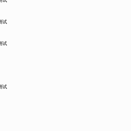
测试
测试
测试
测试