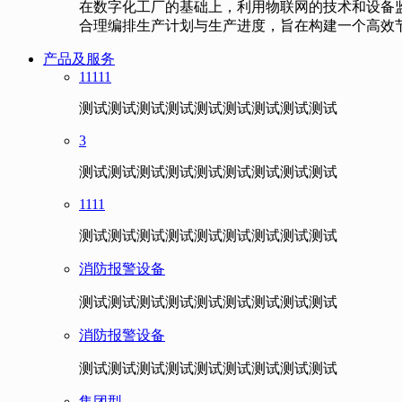
在数字化工厂的基础上，利用物联网的技术和设备
合理编排生产计划与生产进度，旨在构建一个高效
产品及服务
11111
测试测试测试测试测试测试测试测试测试
3
测试测试测试测试测试测试测试测试测试
1111
测试测试测试测试测试测试测试测试测试
消防报警设备
测试测试测试测试测试测试测试测试测试
消防报警设备
测试测试测试测试测试测试测试测试测试
集团型