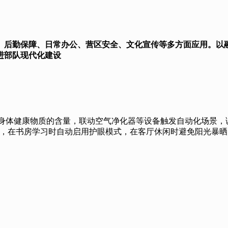
、后勤保障、日常办公、营区安全、文化宣传等多方面应用。以
进部队现代化建设
危害身体健康物质的含量，联动空气净化器等设备触发自动化场景
，在书房学习时自动启用护眼模式，在客厅休闲时避免阳光暴晒关闭