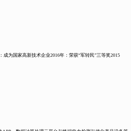
：成为国家高新技术企业2016年：荣获“军转民”三等奖2015