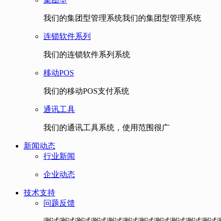
我们的集团型管理系统我们的集团型管理系统
连锁软件系列
我们的连锁软件系列系统
移动POS
我们的移动POS支付系统
通讯工具
我们的通讯工具系统，使用范围很广
新闻动态
行业新闻
企业动态
技术支持
问题反馈