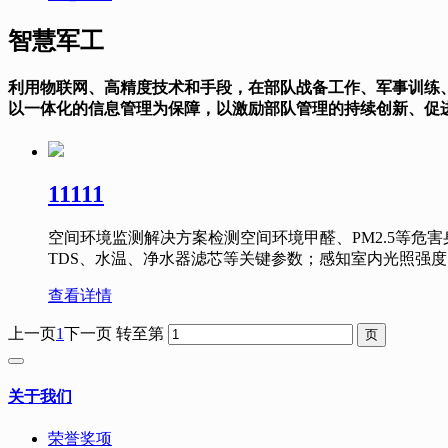
智慧军工
利用物联网、高精度技术和手段，在部队战备工作、军事训练
以一体化的信息管理为保障，以激励部队管理的持续创新、促
11111
空间环境监测解决方案检测空间环境甲醛、PM2.5等
TDS、水温、净水器滤芯等关键参数；感知室内光照强度
查看详情
上一页
1
下一页
转至第
关于我们
荣誉奖项