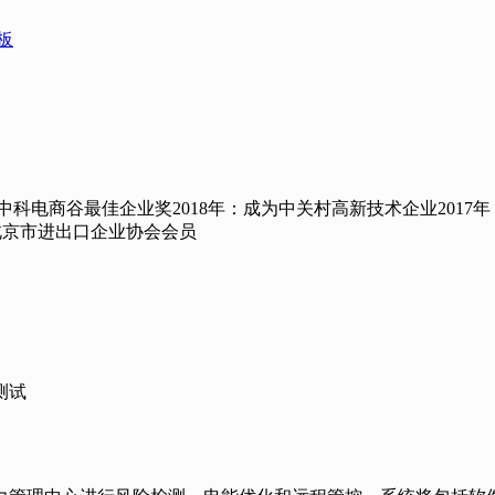
获中科电商谷最佳企业奖2018年：成为中关村高新技术企业2017年
为北京市进出口企业协会会员
测试