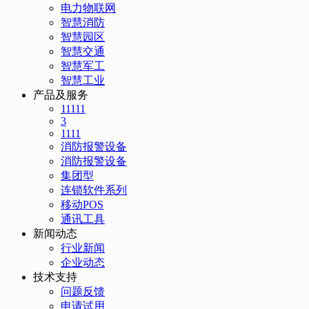
电力物联网
智慧消防
智慧园区
智慧交通
智慧军工
智慧工业
产品及服务
11111
3
1111
消防报警设备
消防报警设备
集团型
连锁软件系列
移动POS
通讯工具
新闻动态
行业新闻
企业动态
技术支持
问题反馈
申请试用