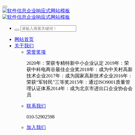
网站首页
关于我们
荣誉奖项
2020年：荣获专精特新中小企业认定 2019年：荣
获中科电商谷最佳企业奖2018年：成为中关村高新
技术企业2017年：成为国家高新技术企业2016年：
荣获“军转民”三等奖2015年：通过ISO9001质量管
理认证体系2014年：成为北京市进出口企业协会会
员
联系我们
010-52902598
加入我们