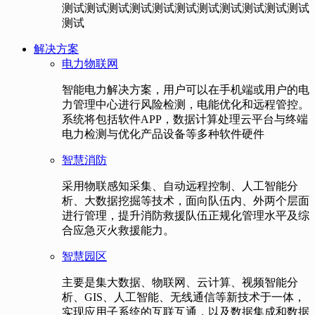
测试测试测试测试测试测试测试测试测试测试测试
测试
解决方案
电力物联网
智能电力解决方案，用户可以在手机端或用户的电
力管理中心进行风险检测，电能优化和远程管控。
系统将包括软件APP，数据计算处理云平台与终端
电力检测与优化产品设备等多种软件硬件
智慧消防
采用物联感知采集、自动远程控制、人工智能分
析、大数据挖掘等技术，面向队伍内、外两个层面
进行管理，提升消防救援队伍正规化管理水平及综
合应急灭火救援能力。
智慧园区
主要是集大数据、物联网、云计算、视频智能分
析、GIS、人工智能、无线通信等新技术于一体，
实现应用子系统的互联互通，以及数据集成和数据