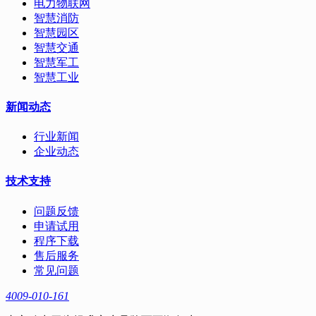
电力物联网
智慧消防
智慧园区
智慧交通
智慧军工
智慧工业
新闻动态
行业新闻
企业动态
技术支持
问题反馈
申请试用
程序下载
售后服务
常见问题
4009-010-161