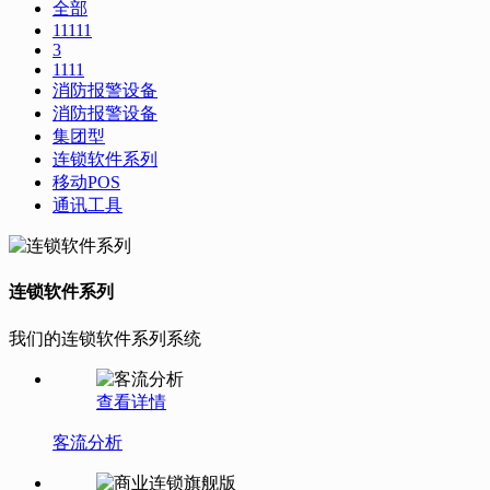
全部
11111
3
1111
消防报警设备
消防报警设备
集团型
连锁软件系列
移动POS
通讯工具
连锁软件系列
我们的连锁软件系列系统
查看详情
客流分析