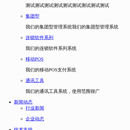
测试测试测试测试测试测试测试测试测试
集团型
我们的集团型管理系统我们的集团型管理系统
连锁软件系列
我们的连锁软件系列系统
移动POS
我们的移动POS支付系统
通讯工具
我们的通讯工具系统，使用范围很广
新闻动态
行业新闻
企业动态
技术支持