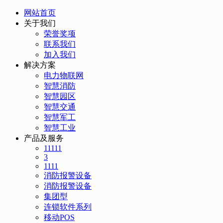
网站首页
关于我们
荣誉奖项
联系我们
加入我们
解决方案
电力物联网
智慧消防
智慧园区
智慧交通
智慧军工
智慧工业
产品及服务
11111
3
1111
消防报警设备
消防报警设备
集团型
连锁软件系列
移动POS