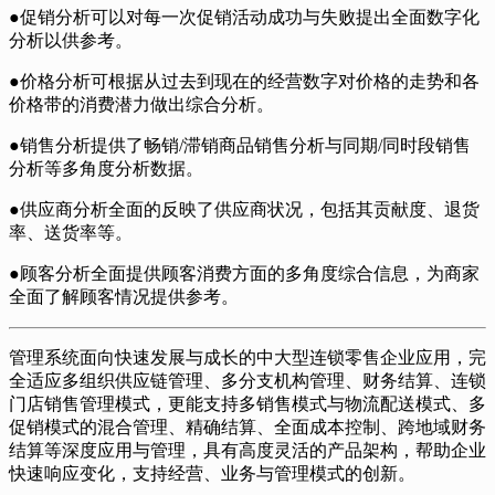
●促销分析可以对每一次促销活动成功与失败提出全面数字化
分析以供参考。
●价格分析可根据从过去到现在的经营数字对价格的走势和各
价格带的消费潜力做出综合分析。
●销售分析提供了畅销/滞销商品销售分析与同期/同时段销售
分析等多角度分析数据。
●供应商分析全面的反映了供应商状况，包括其贡献度、退货
率、送货率等。
●顾客分析全面提供顾客消费方面的多角度综合信息，为商家
全面了解顾客情况提供参考。
管理系统面向快速发展与成长的中大型连锁零售企业应用，完
全适应多组织供应链管理、多分支机构管理、财务结算、连锁
门店销售管理模式，更能支持多销售模式与物流配送模式、多
促销模式的混合管理、精确结算、全面成本控制、跨地域财务
结算等深度应用与管理，具有高度灵活的产品架构，帮助企业
快速响应变化，支持经营、业务与管理模式的创新。