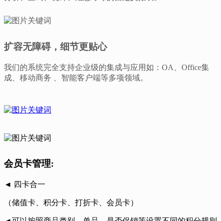
扩容无障碍，细节更贴心
我们的系统
完全支持企业级的集成与应用如：OA、Office集
成、移动商务 、智能客户端等多项领域。
会员卡管理:
◄ 四卡合一
（储值卡、积分卡、打折卡、会员卡）
◄可以按照商品类别、单品、是否促销等设置不同的积分规则