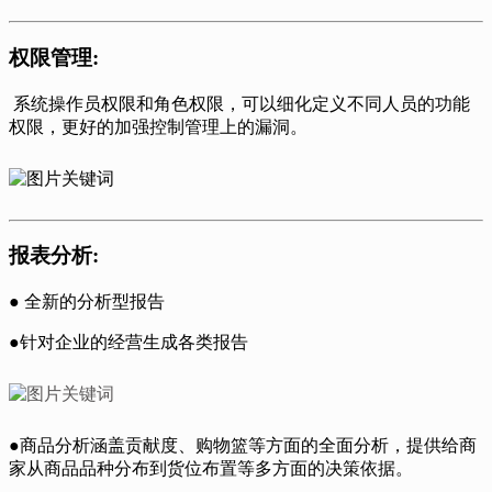
权限管理:
系统操作员权限和角色权限，可以细化定义不同人员的功能
权限，更好的加强控制管理上的漏洞。
报表分析:
● 全新的分析型报告
●针对企业的经营生成各类报告
●商品分析涵盖贡献度、购物篮等方面的全面分析，提供给商
家从商品品种分布到货位布置等多方面的决策依据。