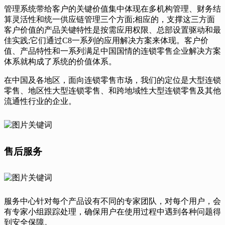
管理系统带给客户的关键价值集中体现在多机构管理、财务结
算灵活性和统一供应链管理三个方面;相应的，支撑这三方面
客户价值的产品关键特性是按需应用权限、总部设置驱动和最
佳实践;它们通过C8一系列的应用解决方案来体现。客户价
值、产品特性和一系列满足中国国情的连锁零售企业解决方案
体系就构成了系统的价值体系。
在中国及各地区，面向连锁零售市场，我们的定位是大型连锁
零售、地区性大型连锁零售、和跨地域性大型连锁零售及其他
流通性行业的企业。
售后服务
服务中心针对每个产品设有不同的专家团队，对每个用户，会
有专家小组跟踪处理，确保用户在使用过程中遇到各种问题得
到安全保障。