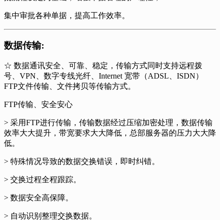
集中审批各种单据，提高工作效率。
数据传输:
☆ 数据通讯安全、可靠、稳定，传输方式同时支持远程拨
号、VPN、数字专线光纤、Internet 宽带（ADSL、ISDN）
FTP文件传输、文件拷贝等传输方式。
FTP传输、安全安心
> 采用FTP进行传输，传输数据经过压缩加密处理，数据传输
效率大大提升，带宽要求大大降低，总部服务器的压力大大降
低。
> 特殊情况导致的数据交换错误，即时纠错。
> 交换过程全程跟踪。
> 数据安全高保障。
> 自动识别整理交换数据。