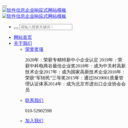
网站首页
关于我们
荣誉奖项
2020年：荣获专精特新中小企业认定 2019年：荣
获中科电商谷最佳企业奖2018年：成为中关村高新
技术企业2017年：成为国家高新技术企业2016年：
荣获“军转民”三等奖2015年：通过ISO9001质量管
理认证体系2014年：成为北京市进出口企业协会会
员
联系我们
010-52902598
加入我们