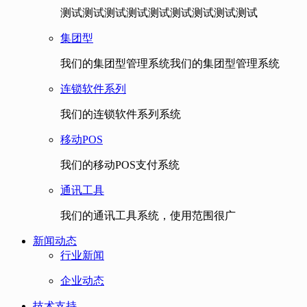
测试测试测试测试测试测试测试测试测试
集团型
我们的集团型管理系统我们的集团型管理系统
连锁软件系列
我们的连锁软件系列系统
移动POS
我们的移动POS支付系统
通讯工具
我们的通讯工具系统，使用范围很广
新闻动态
行业新闻
企业动态
技术支持