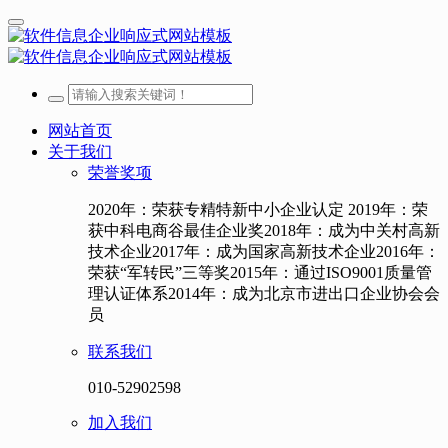
网站首页
关于我们
荣誉奖项
2020年：荣获专精特新中小企业认定 2019年：荣
获中科电商谷最佳企业奖2018年：成为中关村高新
技术企业2017年：成为国家高新技术企业2016年：
荣获“军转民”三等奖2015年：通过ISO9001质量管
理认证体系2014年：成为北京市进出口企业协会会
员
联系我们
010-52902598
加入我们