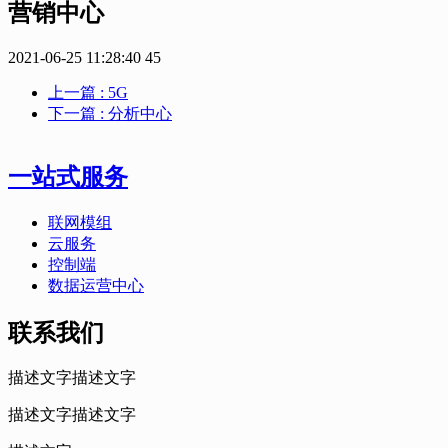
营销中心
2021-06-25 11:28:40
45
上一篇
: 5G
下一篇
: 分析中心
一站式服务
联网模组
云服务
控制端
数据运营中心
联系我们
描述文字描述文字
描述文字描述文字