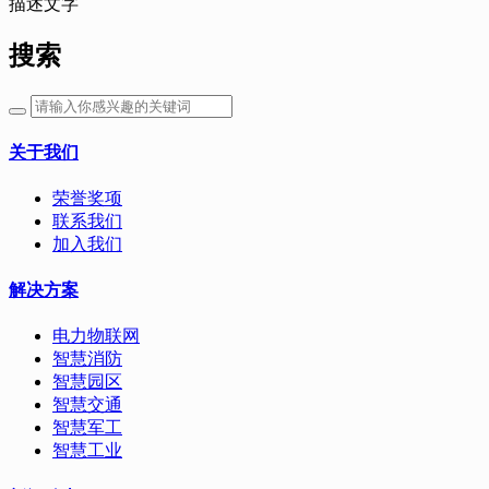
描述文字
搜索
关于我们
荣誉奖项
联系我们
加入我们
解决方案
电力物联网
智慧消防
智慧园区
智慧交通
智慧军工
智慧工业