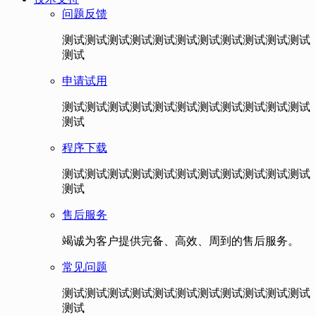
问题反馈
测试测试测试测试测试测试测试测试测试测试测试
测试
申请试用
测试测试测试测试测试测试测试测试测试测试测试
测试
程序下载
测试测试测试测试测试测试测试测试测试测试测试
测试
售后服务
竭诚为客户提供完备、高效、周到的售后服务。
常见问题
测试测试测试测试测试测试测试测试测试测试测试
测试