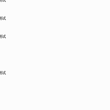
测试
测试
测试
测试