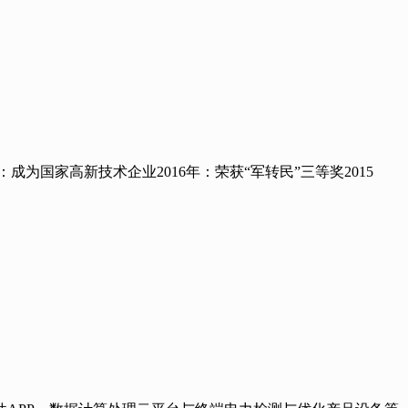
：成为国家高新技术企业2016年：荣获“军转民”三等奖2015