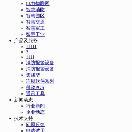
电力物联网
智慧消防
智慧园区
智慧交通
智慧军工
智慧工业
产品及服务
11111
3
1111
消防报警设备
消防报警设备
集团型
连锁软件系列
移动POS
通讯工具
新闻动态
行业新闻
企业动态
技术支持
问题反馈
申请试用