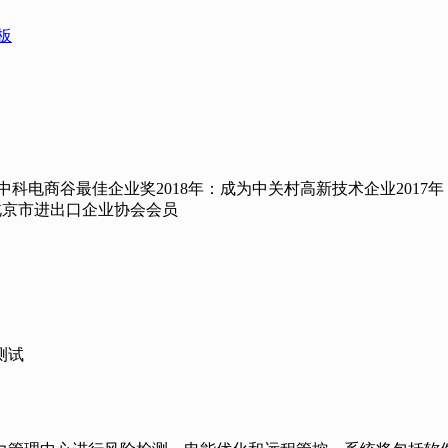
获中科电商谷最佳企业奖2018年：成为中关村高新技术企业2017年
为北京市进出口企业协会会员
测试