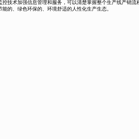
监控技术加强信息管理和服务，可以清楚掌握整个生产线产销流
节能的、绿色环保的、环境舒适的人性化生产生态。