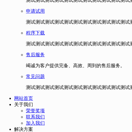
测试测试测试测试测试测试测试测试测试测试测试
申请试用
测试测试测试测试测试测试测试测试测试测试测试
程序下载
测试测试测试测试测试测试测试测试测试测试测试
售后服务
竭诚为客户提供完备、高效、周到的售后服务。
常见问题
测试测试测试测试测试测试测试测试测试测试测试
网站首页
关于我们
荣誉奖项
联系我们
加入我们
解决方案