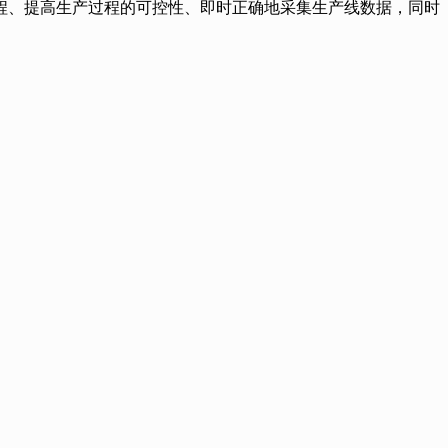
程、提高生产过程的可控性、即时正确地采集生产线数据，同时