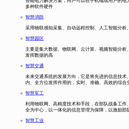
智能电力解决方案，用户可以在手机端或用户的电
多种软件硬件
智慧消防
采用物联感知采集、自动远程控制、人工智能分析
智慧园区
主要是集大数据、物联网、云计算、视频智能分析
发挥数据的高
智慧交通
未来交通系统的发展方向，它是将先进的信息技术
内、全方位发挥作用的，实时、准确、高效的综合
智慧军工
利用物联网、高精度技术和手段，在部队战备工作
全为中心，以一体化的信息管理为保障，以激励部
智慧工业