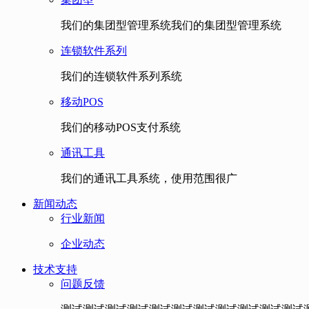
我们的集团型管理系统我们的集团型管理系统
连锁软件系列
我们的连锁软件系列系统
移动POS
我们的移动POS支付系统
通讯工具
我们的通讯工具系统，使用范围很广
新闻动态
行业新闻
企业动态
技术支持
问题反馈