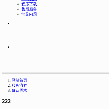
程序下载
售后服务
常见问题
网站首页
服务流程
确认需求
222