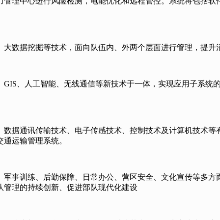
力管理中心进行风险检测，电能优化和远程管控。系统将包括软件
、大数据挖掘等技术，面向队伍内、外两个层面进行管理，提升
、GIS、人工智能、无线通信等新技术于一体，实现应用子系统
、数据通讯传输技术、电子传感技术、控制技术及计算机技术等
交通运输管理系统。
、军事训练、后勤保障、日常办公、营区安全、文化宣传等多方
队管理的持续创新、促进部队现代化建设