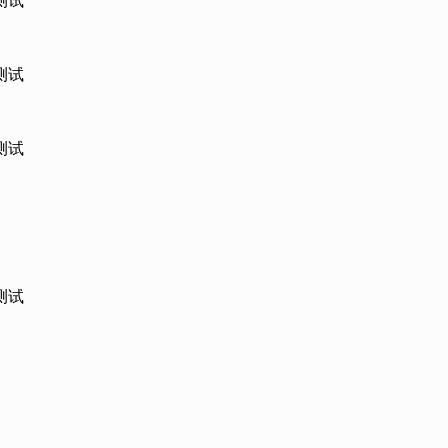
测试
测试
测试
测试