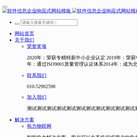
网站首页
关于我们
荣誉奖项
2020年：荣获专精特新中小企业认定 2019年：荣
年：通过ISO9001质量管理认证体系2014年：成
联系我们
010-52902598
加入我们
测试测试测试测试测试测试测试测试测试测试测试
解决方案
电力物联网